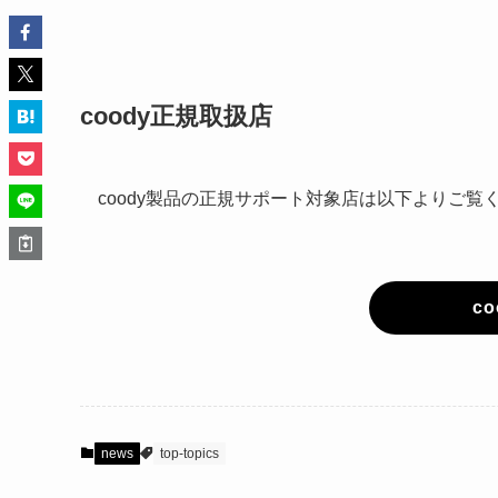
coody正規取扱店
coody製品の正規サポート対象店は以下よりご覧
c
news
top-topics