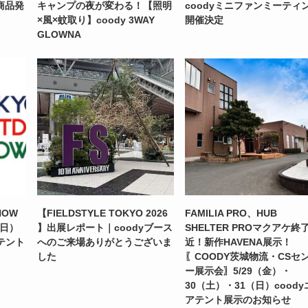
商品発
キャンプの夜が変わる！【照明
coodyミニファンミーティ
×風×蚊取り】coody 3WAY
開催決定
GLOWNA
HOW
【FIELDSTYLE TOKYO 2026
FAMILIA PRO、HUB
（日）
】出展レポート｜coodyブース
SHELTER PROマクアケ終
テント
へのご来場ありがとうございま
近！新作HAVENA展示！
した
〖COODY茨城物流・CSセ
ー展示会〗5/29（金）・
30（土）・31（日）coody
アテント展示のお知らせ