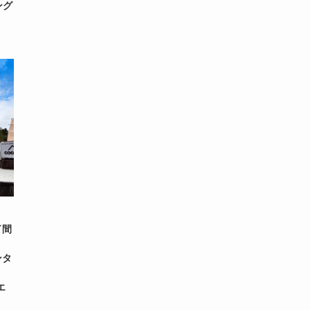
ング
了間
ンタ
エ