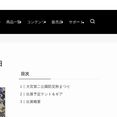
商品一覧
コンテンツ
販売店
サポート
日
目次
大宮第二公園防災秋まつり
出展予定テント＆ギア
出展概要