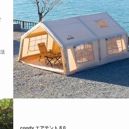
空
け
も活
coody エアテント 8.0