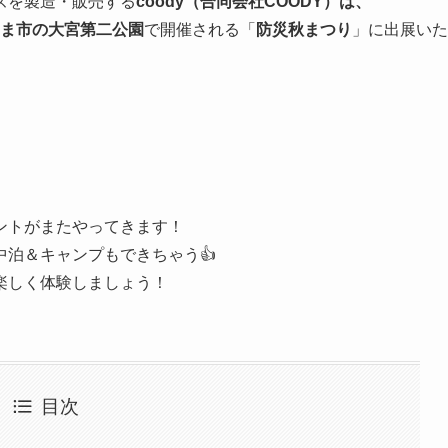
ズを製造・販売する
coody（合同会社COODY）
は、
たま市の
大宮第二公園
で開催される「
防災秋まつり
」に出展いた
ントがまたやってきます！
泊＆キャンプもできちゃう👍
楽しく体験しましょう！
目次