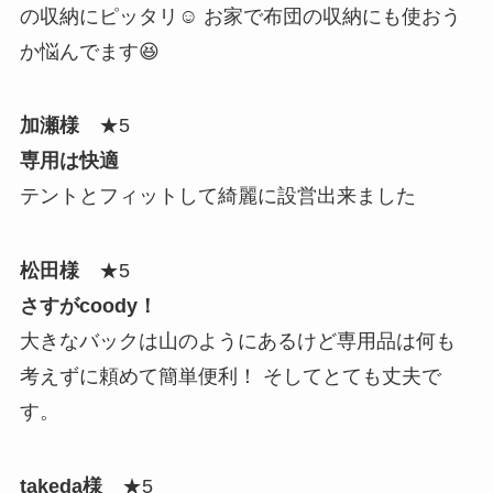
の収納にピッタリ☺️ お家で布団の収納にも使おう
か悩んでます😆
加瀬様
★5
専用は快適
テントとフィットして綺麗に設営出来ました
松田様
★5
さすがcoody！
大きなバックは山のようにあるけど専用品は何も
考えずに頼めて簡単便利！ そしてとても丈夫で
す。
takeda様
★5