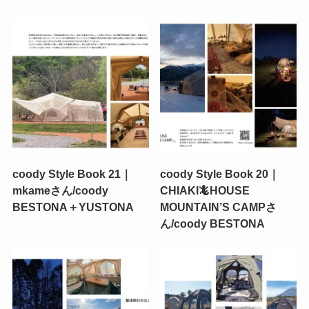
coody Style Book 21｜
coody Style Book 20｜
mkameさん/coody
CHIAKI🦎HOUSE
BESTONA＋YUSTONA
MOUNTAIN’S CAMPさ
ん/coody BESTONA