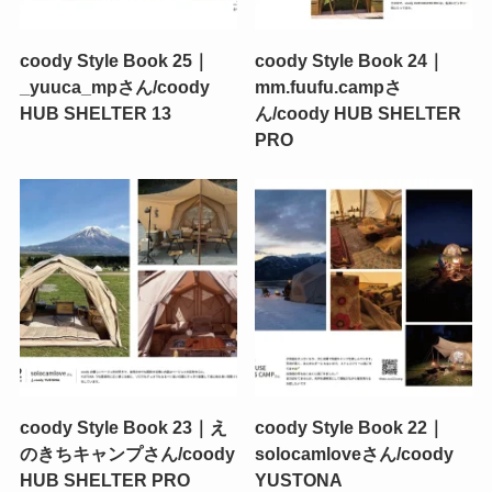
coody Style Book 25｜
coody Style Book 24｜
_yuuca_mpさん/coody
mm.fuufu.campさ
HUB SHELTER 13
ん/coody HUB SHELTER
PRO
coody Style Book 23｜え
coody Style Book 22｜
のきちキャンプさん/coody
solocamloveさん/coody
HUB SHELTER PRO
YUSTONA